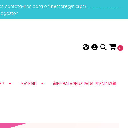
gos contata-nos para onlinestore@nici.pt)___________
e agosto<
0
EP
MAYFAIR
🛍️EMBALAGENS PARA PRENDAS🛍️