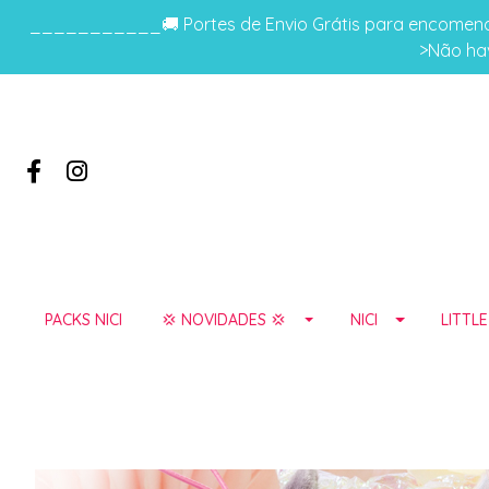
___________🚚 Portes de Envio Grátis para encomenda
>Não hav
PACKS NICI
💢 NOVIDADES 💢
NICI
LITTL