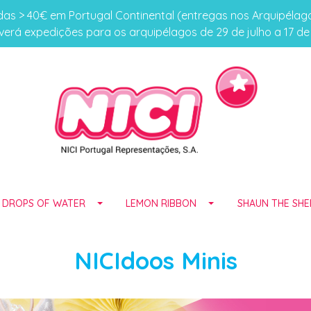
s > 40€ em Portugal Continental (entregas nos Arquipéla
erá expedições para os arquipélagos de 29 de julho a 17 d
E DROPS OF WATER
LEMON RIBBON
SHAUN THE SHE
NICIdoos Minis