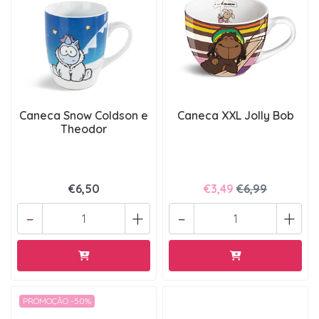
Caneca Snow Coldson e
Caneca XXL Jolly Bob
Theodor
€6,50
€3,49
€6,99
-
+
-
+
PROMOÇÃO -50%