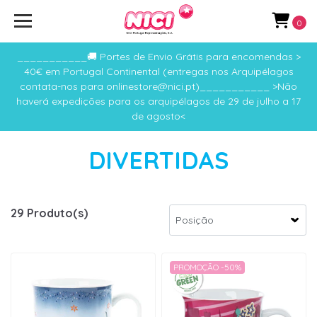
0
___________🚚 Portes de Envio Grátis para encomendas >
40€ em Portugal Continental (entregas nos Arquipélagos
contata-nos para onlinestore@nici.pt)___________ >Não
haverá expedições para os arquipélagos de 29 de julho a 17
de agosto<
DIVERTIDAS
29 Produto(s)
PROMOÇÃO -50%