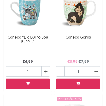
Caneca "E o Burro Sou
Caneca Gorila
Eu?? ..."
€6,99
€3,99
€7,99
-
+
-
+
PROMOÇÃO -50%