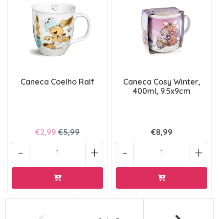
Caneca Coelho Ralf
Caneca Cosy Winter,
400ml, 9.5x9cm
€2,99
€5,99
€8,99
-
+
-
+