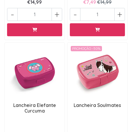
€14,99
€7,49
€14,99
-
+
-
+
PROMOÇÃO -50%
Lancheira Elefante
Lancheira Soulmates
Curcuma