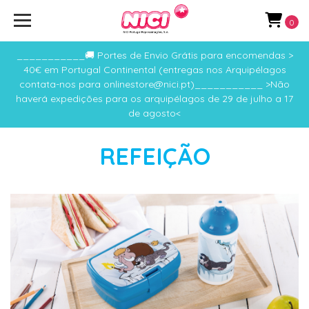
0
___________🚚 Portes de Envio Grátis para encomendas >
40€ em Portugal Continental (entregas nos Arquipélagos
contata-nos para onlinestore@nici.pt)___________ >Não
haverá expedições para os arquipélagos de 29 de julho a 17
de agosto<
REFEIÇÃO