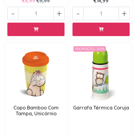
€4,99
€9,99
€14,99
-
+
-
+
PROMOÇÃO -50%
Copo Bamboo Com
Garrafa Térmica Coruja
Tampa, Unicórnio