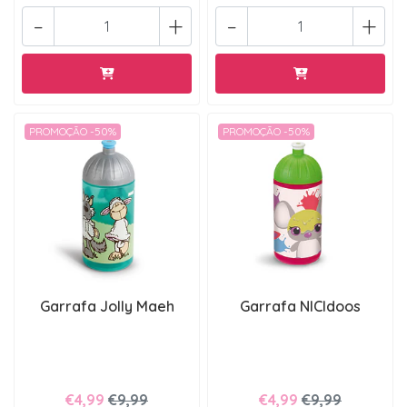
-
+
-
+
PROMOÇÃO -50%
PROMOÇÃO -50%
Garrafa Jolly Maeh
Garrafa NICIdoos
€4,99
€9,99
€4,99
€9,99