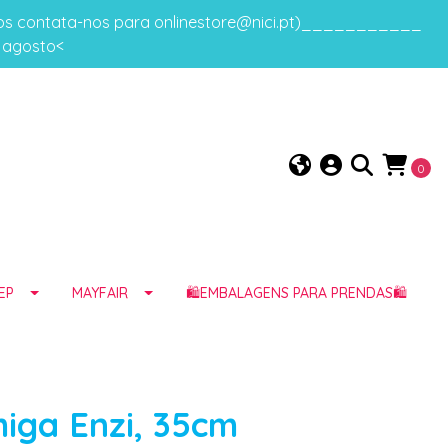
gos contata-nos para onlinestore@nici.pt)___________
e agosto<
0
EP
MAYFAIR
🛍️EMBALAGENS PARA PRENDAS🛍️
iga Enzi, 35cm