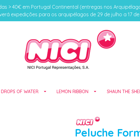
s > 40€ em Portugal Continental (entregas nos Arquipéla
erá expedições para os arquipélagos de 29 de julho a 17 d
E DROPS OF WATER
LEMON RIBBON
SHAUN THE SHE
Peluche Form