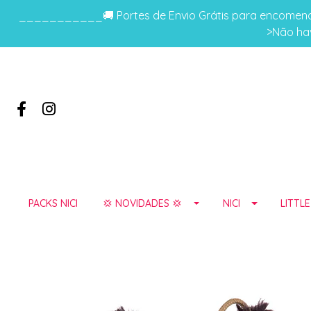
___________🚚 Portes de Envio Grátis para encomenda
>Não hav
PACKS NICI
💢 NOVIDADES 💢
NICI
LITTL