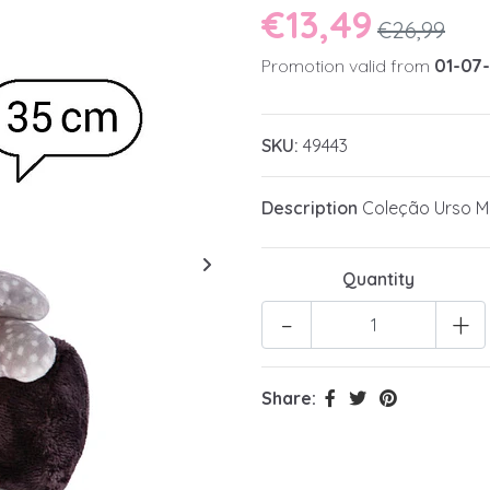
€13,49
€26,99
Promotion valid from
01-07
SKU:
49443
Description
Coleção Urso Mi
Quantity
-
+
Share: