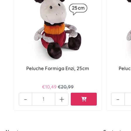
Peluche Formiga Enzi, 25cm
Peluc
€10,49
€20,99
-
+
-