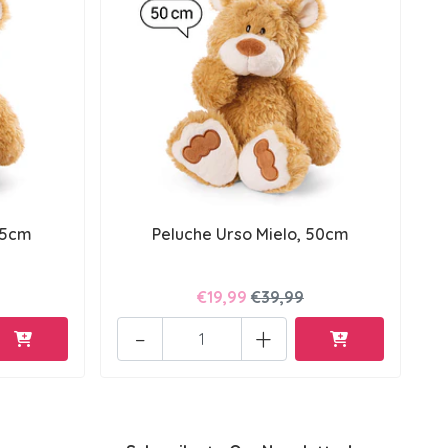
35cm
Peluche Urso Mielo, 50cm
€19,99
€39,99
-
+