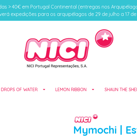
s > 40€ em Portugal Continental (entregas nos Arquipéla
erá expedições para os arquipélagos de 29 de julho a 17 d
E DROPS OF WATER
LEMON RIBBON
SHAUN THE SHE
Mymochi | Es