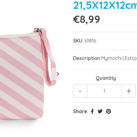
21,5X12X12c
€8,99
SKU:
61816
Description
Mymochi | Estojo
Quantity
-
+
Share: