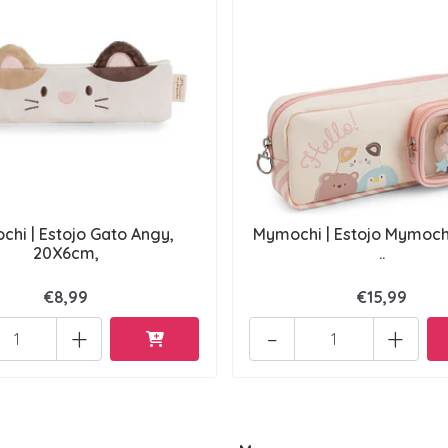
hi | Estojo Gato Angy,
Mymochi | Estojo Mymochi
20X6cm,
..
€8,99
€15,99
+
-
+