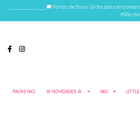
___________🚚 Portes de Envio Grátis para encomenda
>Não hav
PACKS NICI
💢 NOVIDADES 💢
NICI
LITTL