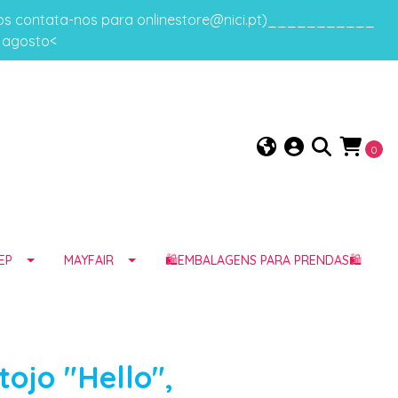
gos contata-nos para onlinestore@nici.pt)___________
e agosto<
0
EP
MAYFAIR
🛍️EMBALAGENS PARA PRENDAS🛍️
tojo "Hello",