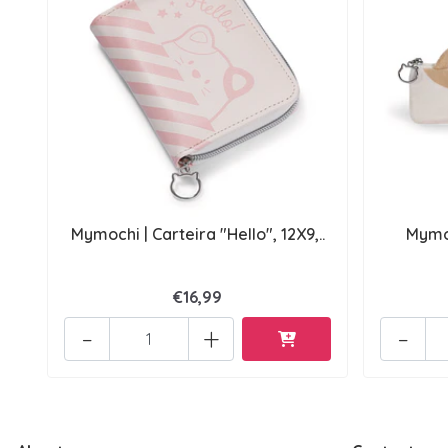
Mymochi | Carteira "Hello", 12X9,..
Mymoc
€16,99
-
+
-