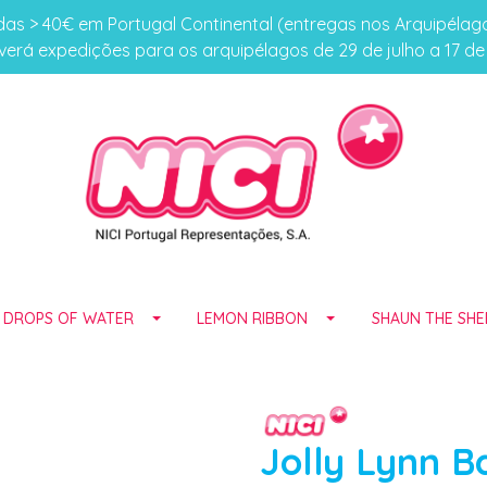
s > 40€ em Portugal Continental (entregas nos Arquipéla
erá expedições para os arquipélagos de 29 de julho a 17 d
E DROPS OF WATER
LEMON RIBBON
SHAUN THE SHE
Jolly Lynn 