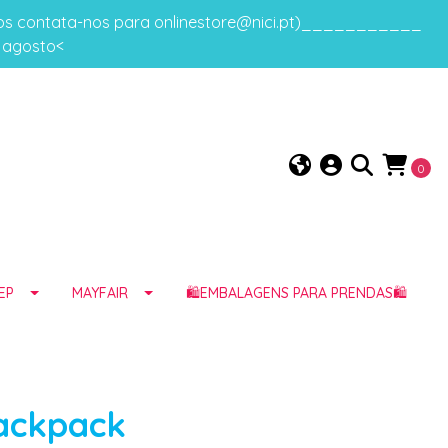
gos contata-nos para onlinestore@nici.pt)___________
e agosto<
0
EP
MAYFAIR
🛍️EMBALAGENS PARA PRENDAS🛍️
Backpack