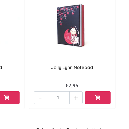
d
Jolly Lynn Notepad
€7,95
-
+