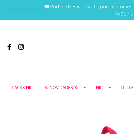
___________🚚 Portes de Envio Grátis para encomenda
>Não hav
PACKS NICI
💢 NOVIDADES 💢
NICI
LITTL