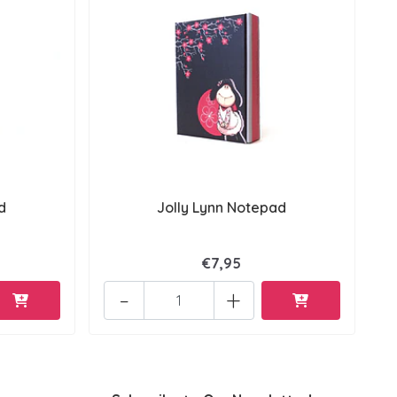
d
Jolly Lynn Notepad
€7,95
-
+