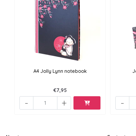
A4 Jolly Lynn notebook
J
€7,95
-
+
-