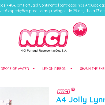
s > 40€ em Portugal Continental (entregas nos Arquipéla
erá expedições para os arquipélagos de 29 de julho a 17 d
E DROPS OF WATER
LEMON RIBBON
SHAUN THE SHE
A4 Jolly Ly