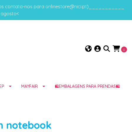
gos contata-nos para onlinestore@nici.pt)___________
e agosto<
0
EP
MAYFAIR
🛍️EMBALAGENS PARA PRENDAS🛍️
nn notebook