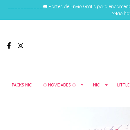
___________🚚 Portes de Envio Grátis para encomenda
>Não hav
PACKS NICI
💢 NOVIDADES 💢
NICI
LITTL