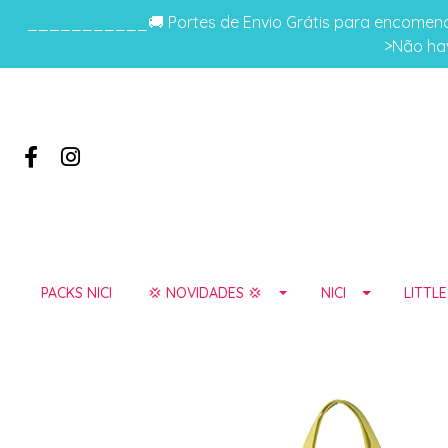
___________🚚 Portes de Envio Grátis para encomenda
>Não hav
PACKS NICI
💢 NOVIDADES 💢
NICI
LITTL