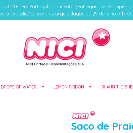
s > 40€ em Portugal Continental (entregas nos Arquipéla
erá expedições para os arquipélagos de 29 de julho a 17 d
E DROPS OF WATER
LEMON RIBBON
SHAUN THE SHE
Saco de Prai