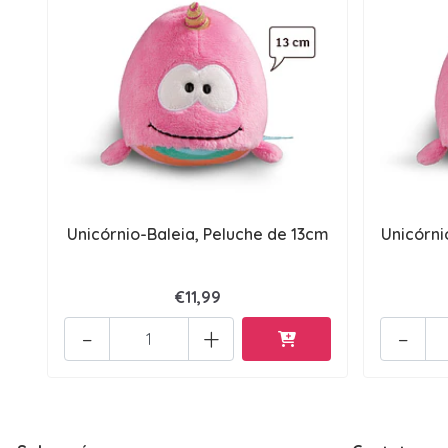
Unicórnio-Baleia, Peluche de 13cm
Unicórni
€11,99
-
+
-