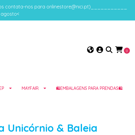
gos contata-nos para onlinestore@nici.pt)___________
e agosto<
0
EP
MAYFAIR
🛍️EMBALAGENS PARA PRENDAS🛍️
a Unicórnio & Baleia