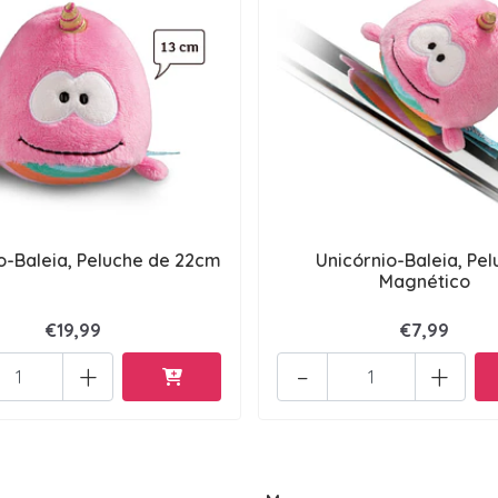
o-Baleia, Peluche de 22cm
Unicórnio-Baleia, Pe
Magnético
€19,99
€7,99
+
-
+