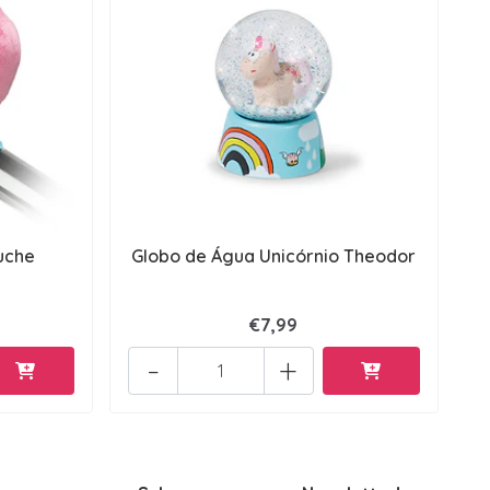
luche
Globo de Água Unicórnio Theodor
€7,99
-
+