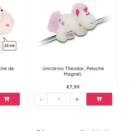
uche de
Unicórnio Theodor, Peluche
Magnét..
€7,99
-
+