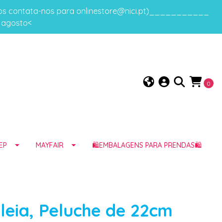
gos contata-nos para onlinestore@nici.pt)___________
e agosto<
0
EP
MAYFAIR
🛍️EMBALAGENS PARA PRENDAS🛍️
leia, Peluche de 22cm