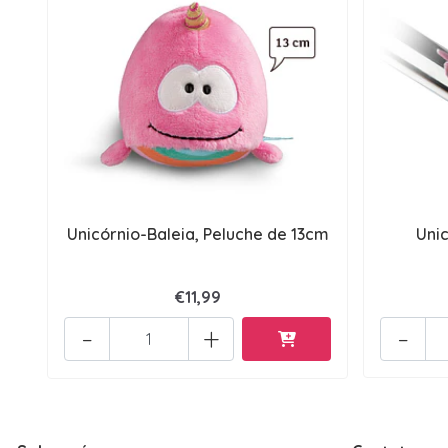
Unicórnio-Baleia, Peluche de 13cm
Unic
€11,99
-
+
-