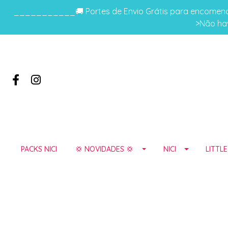
___________🚚 Portes de Envio Grátis para encomenda
>Não hav
PACKS NICI
💢 NOVIDADES 💢
NICI
LITTL