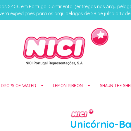
s > 40€ em Portugal Continental (entregas nos Arquipéla
erá expedições para os arquipélagos de 29 de julho a 17 d
E DROPS OF WATER
LEMON RIBBON
SHAUN THE SHE
Unicórnio-Ba