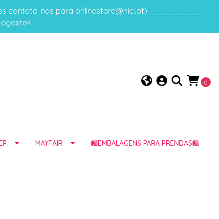
gos contata-nos para onlinestore@nici.pt)___________
e agosto<
0
EP
MAYFAIR
🛍️EMBALAGENS PARA PRENDAS🛍️