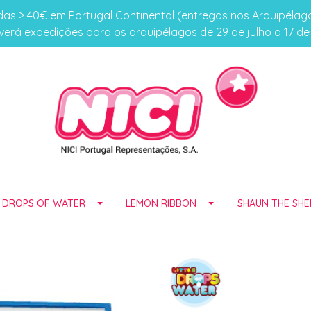
s > 40€ em Portugal Continental (entregas nos Arquipéla
erá expedições para os arquipélagos de 29 de julho a 17 d
E DROPS OF WATER
LEMON RIBBON
SHAUN THE SHE