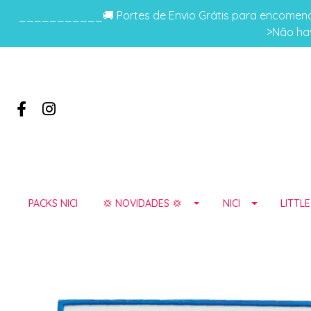
___________🚚 Portes de Envio Grátis para encomenda
>Não hav
PACKS NICI
💢 NOVIDADES 💢
NICI
LITTL