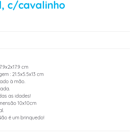
, c/cavalinho
7.9x2x17.9 cm
em : 21.5x5.5x13 cm
tado à mão.
ada.
das as idades!
dimensão 10x10cm
l.
Não é um brinquedo!