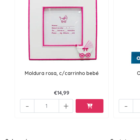
Moldura rosa, c/carrinho bebé
O
€14,99
-
+
-