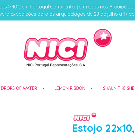
s > 40€ em Portugal Continental (entregas nos Arquipéla
erá expedições para os arquipélagos de 29 de julho a 17 d
E DROPS OF WATER
LEMON RIBBON
SHAUN THE SHE
Estojo 22x10