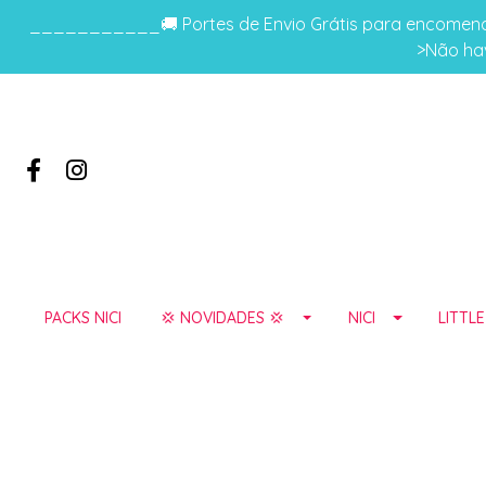
___________🚚 Portes de Envio Grátis para encomenda
>Não hav
PACKS NICI
💢 NOVIDADES 💢
NICI
LITTL