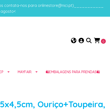
gos contata-nos para onlinestore@nici.pt)___________
e agosto<
0
EP
MAYFAIR
🛍️EMBALAGENS PARA PRENDAS🛍️
,5x4,5cm, Ouriço+Toupeira,