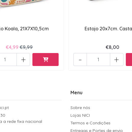
jo Koala, 21X7X10,5cm
Estojo 20x7cm. Cast
€4,99
€9,99
€8,00
+
-
+
Menu
ci.pt
Sobre nós
 30
Lojas NICI
a rede fixa nacional
Termos e Condições
Entregas e Portes de envio