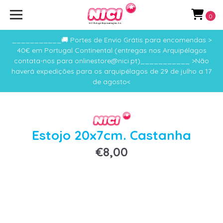
0
___________🚚 Portes de Envio Grátis para encomendas >
40€ em Portugal Continental (entregas nos Arquipélagos
contata-nos para onlinestore@nici.pt)___________ >Não
haverá expedições para os arquipélagos de 29 de julho a 17
de agosto<
Estojo 20x7cm. Castanha
€8,00