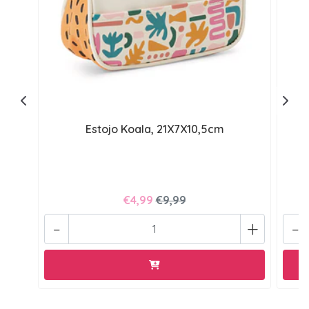
Estojo Koala, 21X7X10,5cm
€4,99
€9,99
-
+
-