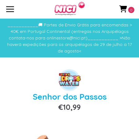
0
___________🚚 Portes de Envio Grátis para encomendas >
40€ em Portugal Continental (entregas nos Arquipélagos
contata-nos para onlinestore@nici.pt)___________ >Não
haverá expedições para os arquipélagos de 29 de julho a 17
de agosto<
Senhor dos Passos
€10,99