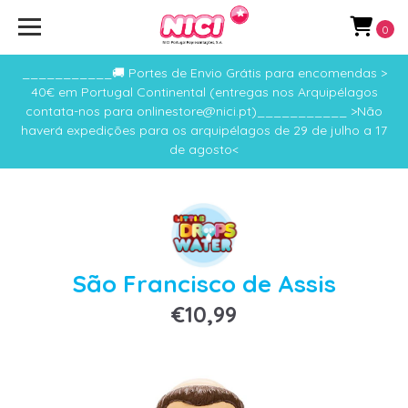
0
___________🚚 Portes de Envio Grátis para encomendas >
40€ em Portugal Continental (entregas nos Arquipélagos
contata-nos para onlinestore@nici.pt)___________ >Não
haverá expedições para os arquipélagos de 29 de julho a 17
de agosto<
São Francisco de Assis
€10,99