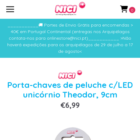
0
___________🚚 Portes de Envio Grátis para encomendas >
40€ em Portugal Continental (entregas nos Arquipélagos
contata-nos para onlinestore@nici.pt)___________ >Não
haverá expedições para os arquipélagos de 29 de julho a 17
de agosto<
Porta-chaves de peluche c/LED
unicórnio Theodor, 9cm
€6,99