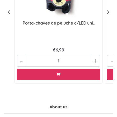
Porta-chaves de peluche c/LED uni..
P
€6,99
-
+
-
About us