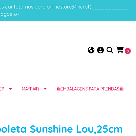
gos contata-nos para onlinestore@nici.pt)___________
e agosto<
0
EP
MAYFAIR
🛍️EMBALAGENS PARA PRENDAS🛍️
boleta Sunshine Lou,25cm