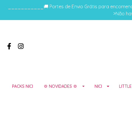
___________🚚 Portes de Envio Grátis para encomenda
>Não hav
PACKS NICI
💢 NOVIDADES 💢
NICI
LITTL