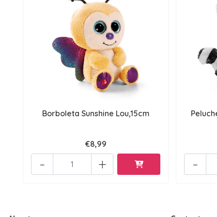
Borboleta Sunshine Lou,15cm
Peluch
€8,99
-
+
-