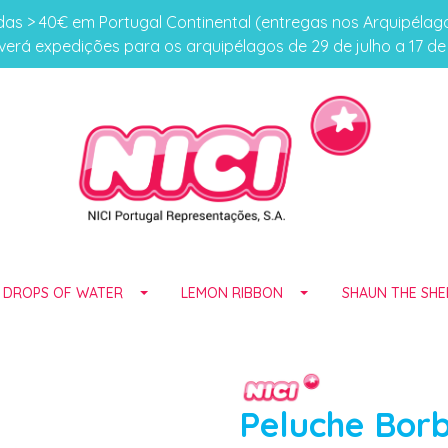
s > 40€ em Portugal Continental (entregas nos Arquipéla
erá expedições para os arquipélagos de 29 de julho a 17 d
E DROPS OF WATER
LEMON RIBBON
SHAUN THE SHE
Peluche Bor