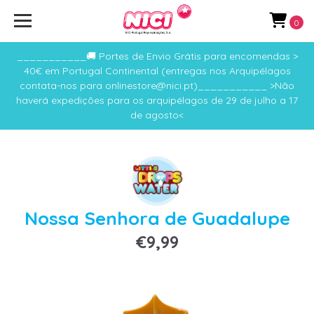
0
___________🚚 Portes de Envio Grátis para encomendas >
40€ em Portugal Continental (entregas nos Arquipélagos
contata-nos para onlinestore@nici.pt)___________ >Não
haverá expedições para os arquipélagos de 29 de julho a 17
de agosto<
Nossa Senhora de Guadalupe
€9,99