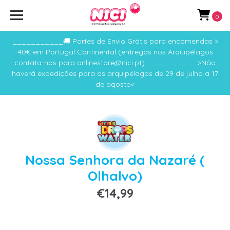
0
___________🚚 Portes de Envio Grátis para encomendas >
40€ em Portugal Continental (entregas nos Arquipélagos
contata-nos para onlinestore@nici.pt)___________ >Não
haverá expedições para os arquipélagos de 29 de julho a 17
de agosto<
Nossa Senhora da Nazaré (
Olhalvo)
€14,99