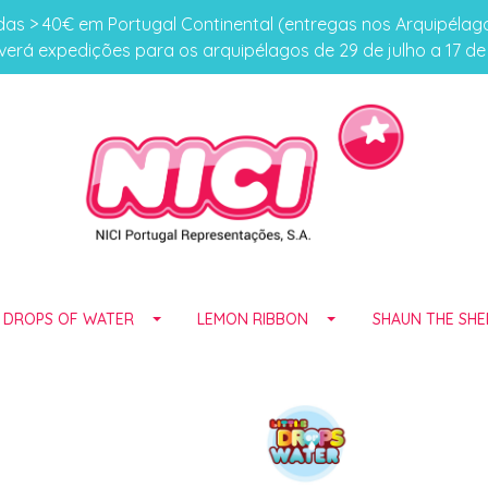
s > 40€ em Portugal Continental (entregas nos Arquipéla
erá expedições para os arquipélagos de 29 de julho a 17 d
E DROPS OF WATER
LEMON RIBBON
SHAUN THE SHE