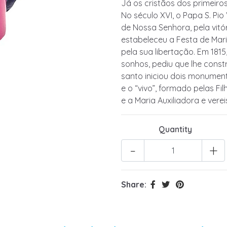
Já os cristãos dos primeir
No século XVI, o Papa S. Pio 
de Nossa Senhora, pela vitór
estabeleceu a Festa de Mari
pela sua libertação. Em 181
sonhos, pediu que lhe constr
santo iniciou dois monumento
e o “vivo”, formado pelas Fi
e a Maria Auxiliadora e vere
Quantity
-
+
Share: