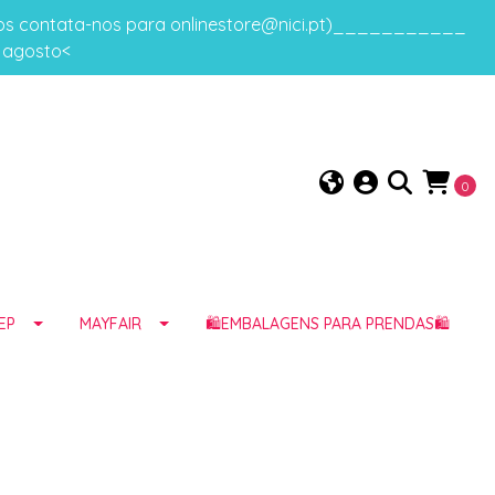
gos contata-nos para onlinestore@nici.pt)___________
e agosto<
0
EP
MAYFAIR
🛍️EMBALAGENS PARA PRENDAS🛍️