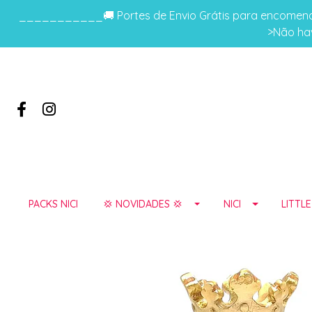
___________🚚 Portes de Envio Grátis para encomenda
>Não hav
PACKS NICI
💢 NOVIDADES 💢
NICI
LITTL