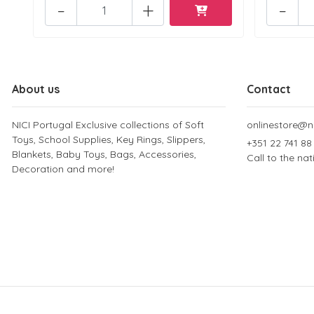
-
+
-
About us
Contact
NICI Portugal Exclusive collections of Soft
onlinestore@ni
Toys, School Supplies, Key Rings, Slippers,
+351 22 741 88
Blankets, Baby Toys, Bags, Accessories,
Call to the na
Decoration and more!