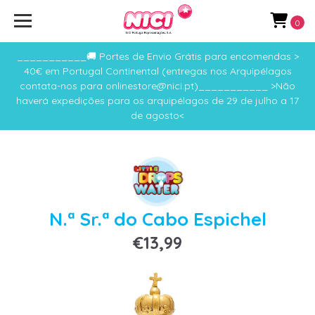
0
___________🚚 Portes de Envio Grátis para encomendas >
40€ em Portugal Continental (entregas nos Arquipélagos
contata-nos para onlinestore@nici.pt)___________ >Não
haverá expedições para os arquipélagos de 29 de julho a 17
de agosto<
N.ª Sr.ª do Cabo Espichel
€13,99