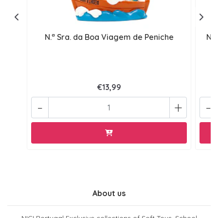
N.ª Sra. da Boa Viagem de Peniche
No
€13,99
-
+
-
About us
NICI Portugal Exclusive collections of Soft Toys, School