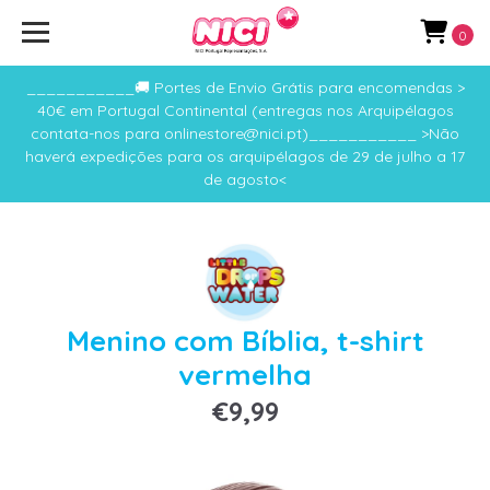
0
___________🚚 Portes de Envio Grátis para encomendas >
40€ em Portugal Continental (entregas nos Arquipélagos
contata-nos para onlinestore@nici.pt)___________ >Não
haverá expedições para os arquipélagos de 29 de julho a 17
de agosto<
Menino com Bí­blia, t-shirt
vermelha
€9,99