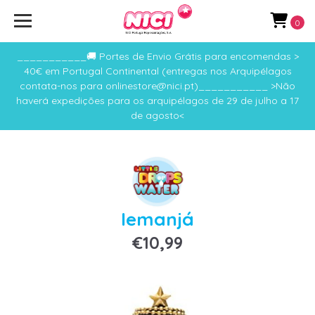
0
___________🚚 Portes de Envio Grátis para encomendas >
40€ em Portugal Continental (entregas nos Arquipélagos
contata-nos para onlinestore@nici.pt)___________ >Não
haverá expedições para os arquipélagos de 29 de julho a 17
de agosto<
Iemanjá
€10,99