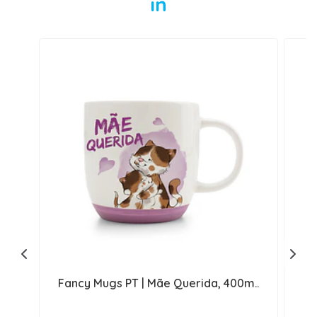
in
Fancy Mugs PT | Mãe Querida, 400m..
F