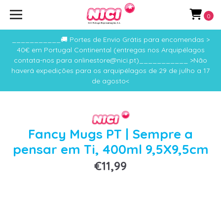
0
___________🚚 Portes de Envio Grátis para encomendas >
40€ em Portugal Continental (entregas nos Arquipélagos
contata-nos para onlinestore@nici.pt)___________ >Não
haverá expedições para os arquipélagos de 29 de julho a 17
de agosto<
Fancy Mugs PT | Sempre a
pensar em Ti, 400ml 9,5X9,5cm
€11,99