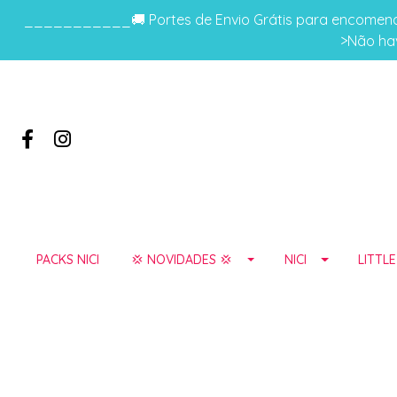
___________🚚 Portes de Envio Grátis para encomenda
>Não hav
PACKS NICI
💢 NOVIDADES 💢
NICI
LITTL