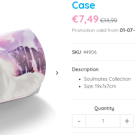
Case
€7,49
€14,99
Promotion valid from
01-07
SKU:
44906
Description
Soulmates Collection
Size: 19x7x7cm
Quantity
-
+