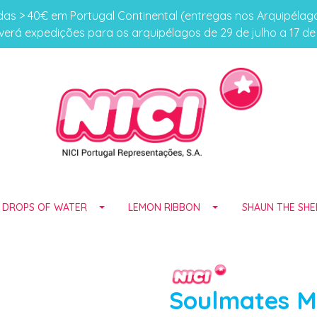
s > 40€ em Portugal Continental (entregas nos Arquipéla
erá expedições para os arquipélagos de 29 de julho a 17 d
E DROPS OF WATER
LEMON RIBBON
SHAUN THE SHE
Soulmates M