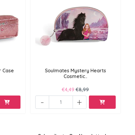
r Case
Soulmates Mystery Hearts
Cosmetic..
€4,49
€8,99
-
+