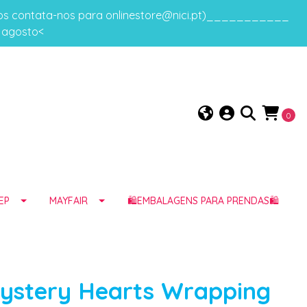
gos contata-nos para onlinestore@nici.pt)___________
e agosto<
0
EP
MAYFAIR
🛍️EMBALAGENS PARA PRENDAS🛍️
ystery Hearts Wrapping