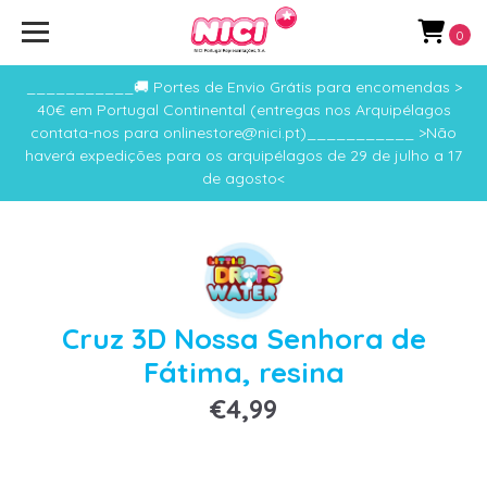
0
___________🚚 Portes de Envio Grátis para encomendas >
40€ em Portugal Continental (entregas nos Arquipélagos
contata-nos para onlinestore@nici.pt)___________ >Não
haverá expedições para os arquipélagos de 29 de julho a 17
de agosto<
Cruz 3D Nossa Senhora de
Fátima, resina
€4,99