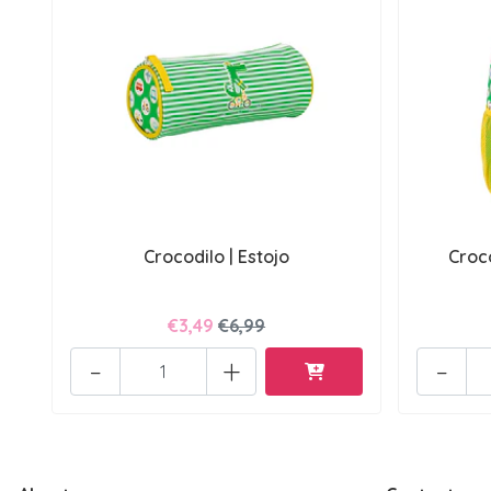
Crocodilo | Estojo
Croco
€3,49
€6,99
-
+
-