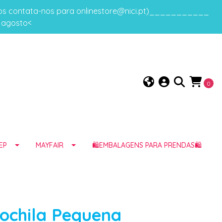
gos contata-nos para onlinestore@nici.pt)___________
e agosto<
0
EP
MAYFAIR
🛍️EMBALAGENS PARA PRENDAS🛍️
Mochila Pequena