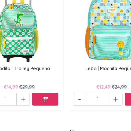
dilo | Trolley Pequeno
Leão | Mochila Pequ
€14,99
€29,99
€12,49
€24,99
+
-
+