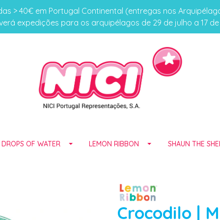
s > 40€ em Portugal Continental (entregas nos Arquipéla
erá expedições para os arquipélagos de 29 de julho a 17 d
E DROPS OF WATER
LEMON RIBBON
SHAUN THE SHE
Crocodilo | 