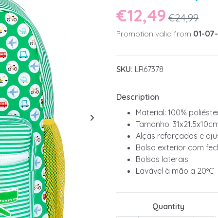
€12,49
€24,99
Promotion valid from
01-07
SKU:
LR67378
Description
Material: 100% poliéste
Tamanho: 31x21.5x10c
Alças reforçadas e aju
Bolso exterior com fe
Bolsos laterais
Lavável à mão a 20ºC
Quantity