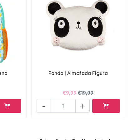
ena
Panda | Almofada Figura
€9,99
€19,99
-
+