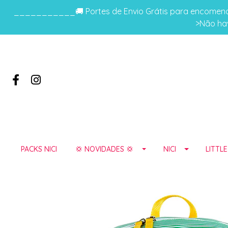
___________🚚 Portes de Envio Grátis para encomenda
>Não hav
PACKS NICI
💢 NOVIDADES 💢
NICI
LITTL