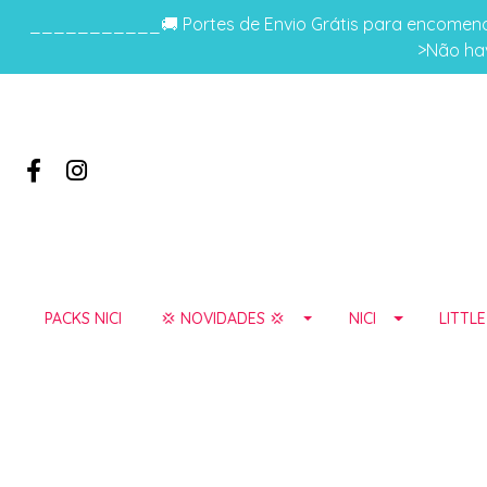
___________🚚 Portes de Envio Grátis para encomenda
>Não hav
PACKS NICI
💢 NOVIDADES 💢
NICI
LITTL