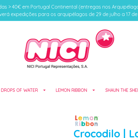
s > 40€ em Portugal Continental (entregas nos Arquipéla
erá expedições para os arquipélagos de 29 de julho a 17 d
E DROPS OF WATER
LEMON RIBBON
SHAUN THE SHE
Crocodilo | 