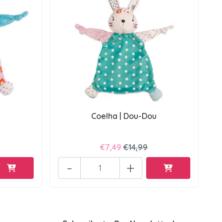
Coelha | Dou-Dou
€7,49
€14,99
-
+