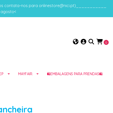
gos contata-nos para onlinestore@nici.pt)___________
e agosto<
0
EP
MAYFAIR
🛍️EMBALAGENS PARA PRENDAS🛍️
Lancheira