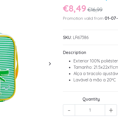
€8,49
€16,99
Promotion valid from
01-07
SKU:
LR67386
Description
Exterior 100% poliéste
Tamanho: 21.5x22x11c
Alça a tiracolo ajustáv
Lavável à mão a 20ºC
Quantity
-
+