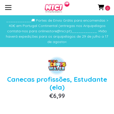
0
___________🚚 Portes de Envio Grátis para encomendas >
40€ em Portugal Continental (entregas nos Arquipélagos
contata-nos para onlinestore@nici.pt)___________ >Não
haverá expedições para os arquipélagos de 29 de julho a 17
de agosto<
Canecas profissões, Estudante
(ela)
€6,99