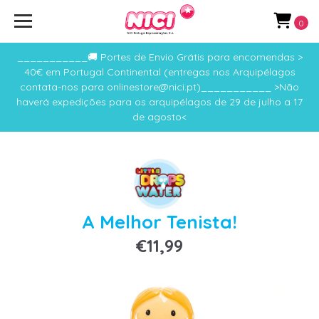
0
___________🚚 Portes de Envio Grátis para encomendas >
40€ em Portugal Continental (entregas nos Arquipélagos
contata-nos para onlinestore@nici.pt)___________ >Não
haverá expedições para os arquipélagos de 29 de julho a 17
de agosto<
A Melhor Tenista!
€11,99