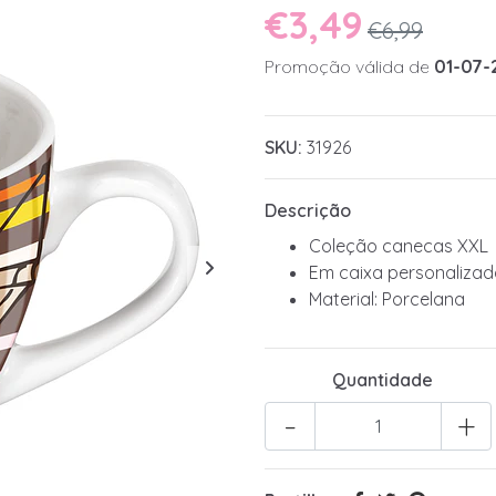
€3,49
€6,99
Promoção válida de
01-07-
SKU:
31926
Descrição
Coleção canecas XXL
Em caixa personaliza
Material: Porcelana
Quantidade
-
+