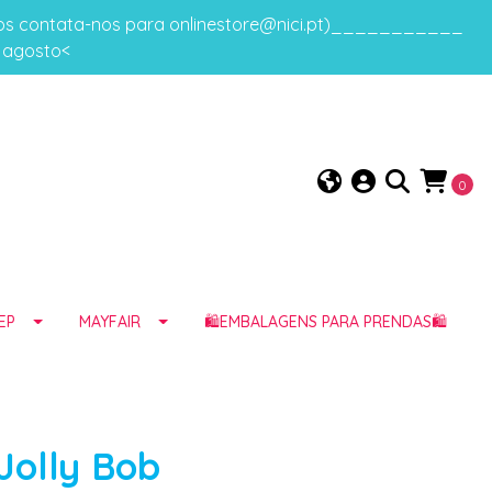
gos contata-nos para onlinestore@nici.pt)___________
e agosto<
0
EP
MAYFAIR
🛍️EMBALAGENS PARA PRENDAS🛍️
Jolly Bob