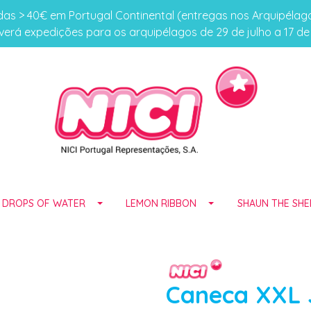
s > 40€ em Portugal Continental (entregas nos Arquipéla
erá expedições para os arquipélagos de 29 de julho a 17 d
E DROPS OF WATER
LEMON RIBBON
SHAUN THE SHE
Caneca XXL 