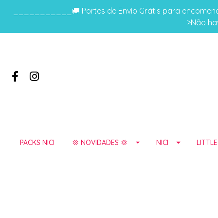
___________🚚 Portes de Envio Grátis para encomenda
>Não hav
PACKS NICI
💢 NOVIDADES 💢
NICI
LITTL