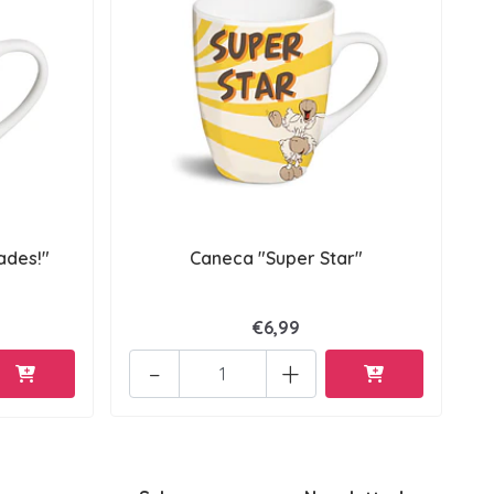
ades!"
Caneca "Super Star"
€6,99
-
+