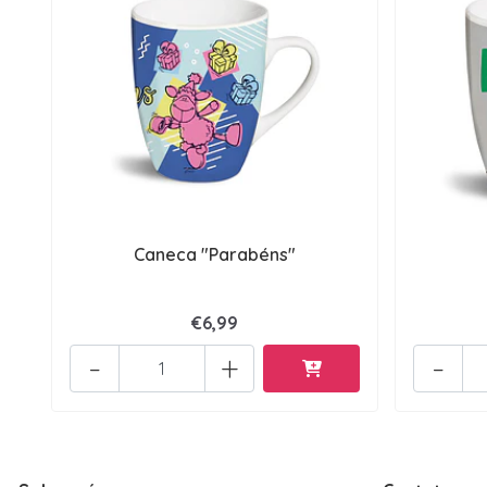
Caneca "Parabéns"
€6,99
-
+
-