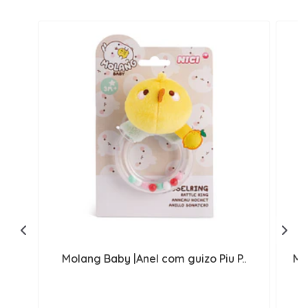
Molang Baby |Anel com guizo Piu P..
Mo