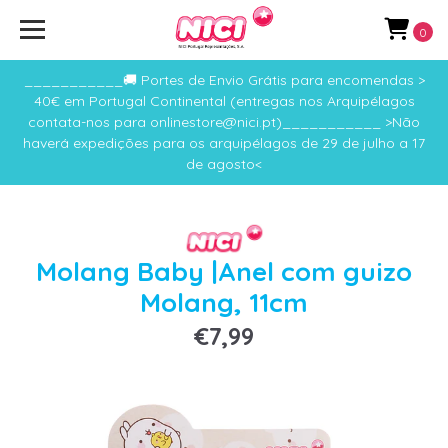
0
___________🚚 Portes de Envio Grátis para encomendas >
40€ em Portugal Continental (entregas nos Arquipélagos
contata-nos para onlinestore@nici.pt)___________ >Não
haverá expedições para os arquipélagos de 29 de julho a 17
de agosto<
Molang Baby |Anel com guizo
Molang, 11cm
€7,99