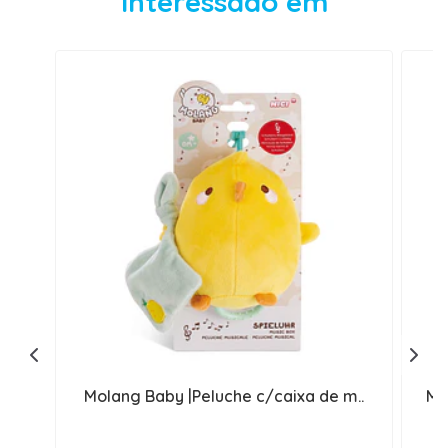
interessado em
Molang Baby |Peluche c/caixa de m..
Mo