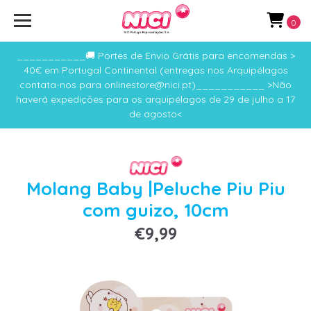
0
___________🚚 Portes de Envio Grátis para encomendas >
40€ em Portugal Continental (entregas nos Arquipélagos
contata-nos para onlinestore@nici.pt)___________ >Não
haverá expedições para os arquipélagos de 29 de julho a 17
de agosto<
Molang Baby |Peluche Piu Piu
com guizo, 10cm
€9,99