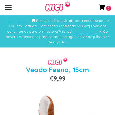
0
___________🚚 Portes de Envio Grátis para encomendas >
40€ em Portugal Continental (entregas nos Arquipélagos
contata-nos para onlinestore@nici.pt)___________ >Não
haverá expedições para os arquipélagos de 29 de julho a 17
de agosto<
Veado Feena, 15cm
€9,99