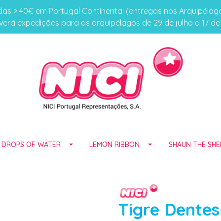
s > 40€ em Portugal Continental (entregas nos Arquipéla
erá expedições para os arquipélagos de 29 de julho a 17 d
E DROPS OF WATER
LEMON RIBBON
SHAUN THE SHE
Tigre Dente