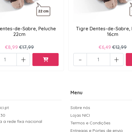
entes-de-Sabre, Peluche
Tigre Dentes-de-Sabre,
22cm
16cm
€8,99
€17,99
€6,49
€12,99
+
-
+
Menu
ci.pt
Sobre nós
 30
Lojas NICI
a rede fixa nacional
Termos e Condições
Entregas e Portes de envio