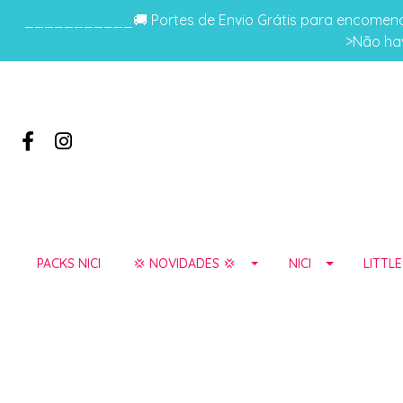
___________🚚 Portes de Envio Grátis para encomenda
>Não hav
PACKS NICI
💢 NOVIDADES 💢
NICI
LITTL