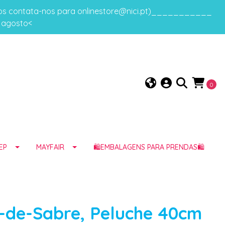
gos contata-nos para onlinestore@nici.pt)___________
e agosto<
0
EP
MAYFAIR
🛍️EMBALAGENS PARA PRENDAS🛍️
s-de-Sabre, Peluche 40cm