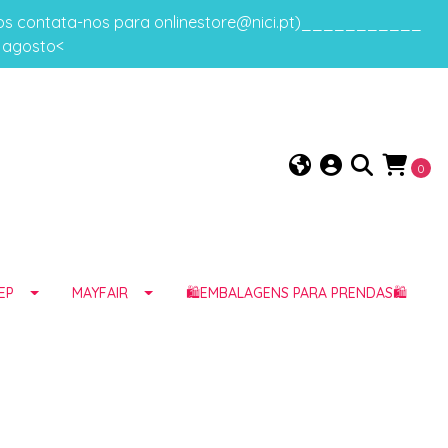
gos contata-nos para onlinestore@nici.pt)___________
e agosto<
0
EP
MAYFAIR
🛍️EMBALAGENS PARA PRENDAS🛍️