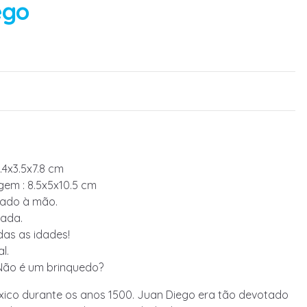
ego
.4x3.5x7.8 cm
em : 8.5x5x10.5 cm
tado à mão.
ada.
das as idades!
l.
Não é um brinquedo?
xico durante os anos 1500. Juan Diego era tão devotado