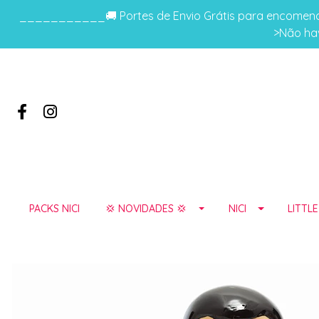
___________🚚 Portes de Envio Grátis para encomenda
>Não hav
PACKS NICI
💢 NOVIDADES 💢
NICI
LITTL