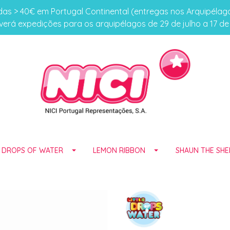
s > 40€ em Portugal Continental (entregas nos Arquipéla
erá expedições para os arquipélagos de 29 de julho a 17 d
E DROPS OF WATER
LEMON RIBBON
SHAUN THE SHE