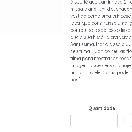
à sua fé que caminhava 24 q
missa diária. Um dia, enqu
vestida como uma princesa 
local que construísse uma 
contou ao bispo, este disse
que a sua história era verda
Santíssima. Maria disse a J
seu tilma. Juan colheu as fl
tilma para mostrar as rosa
imagem pode ser vista hoje
tinha para ele. Como pode
nós?
Quantidade
-
+