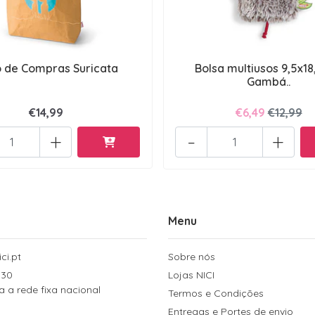
 de Compras Suricata
Bolsa multiusos 9,5x1
Gambá..
€14,99
€6,49
€12,99
+
-
+
Menu
ci.pt
Sobre nós
 30
Lojas NICI
a rede fixa nacional
Termos e Condições
Entregas e Portes de envio