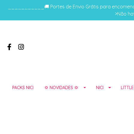
___________🚚 Portes de Envio Grátis para encomenda
>Não hav
PACKS NICI
💢 NOVIDADES 💢
NICI
LITTL