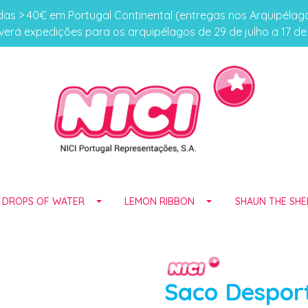
s > 40€ em Portugal Continental (entregas nos Arquipéla
erá expedições para os arquipélagos de 29 de julho a 17 d
E DROPS OF WATER
LEMON RIBBON
SHAUN THE SHE
Saco Despor