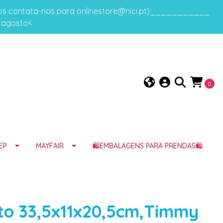
gos contata-nos para onlinestore@nici.pt)___________
e agosto<
0
EP
MAYFAIR
🛍️EMBALAGENS PARA PRENDAS🛍️
to 33,5x11x20,5cm,Timmy