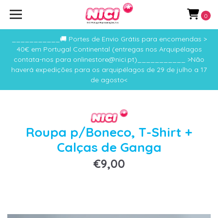
0
___________🚚 Portes de Envio Grátis para encomendas >
40€ em Portugal Continental (entregas nos Arquipélagos
contata-nos para onlinestore@nici.pt)___________ >Não
haverá expedições para os arquipélagos de 29 de julho a 17
de agosto<
Roupa p/Boneco, T-Shirt +
Calças de Ganga
€9,00