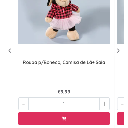
Roupa p/Boneco, Camisa de Lã+ Saia
Ro
€9,99
-
+
-