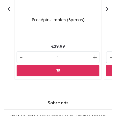
Presépio simples (6peças)
€29,99
-
+
-
Sobre nós
NICI Portugal Coleções exclusivas de Peluches, Material