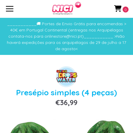
0
___________🚚 Portes de Envio Grátis para encomendas >
40€ em Portugal Continental (entregas nos Arquipélagos
contata-nos para onlinestore@nici.pt)___________ >Não
haverá expedições para os arquipélagos de 29 de julho a 17
de agosto<
Presépio simples (4 peças)
€36,99