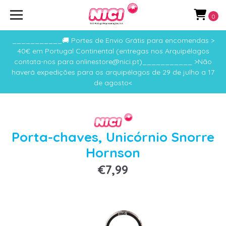
0
___________🚚 Portes de Envio Grátis para encomendas >
40€ em Portugal Continental (entregas nos Arquipélagos
contata-nos para onlinestore@nici.pt)___________ >Não
haverá expedições para os arquipélagos de 29 de julho a 17
de agosto<
Porta-chaves, Unicórnio Snorre
Hornson
€7,99