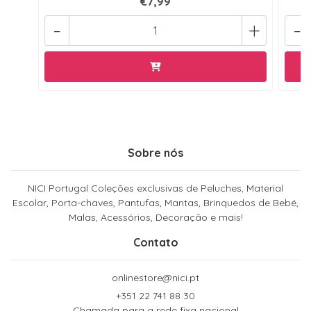
€7,99
-
+
-
Sobre nós
NICI Portugal Coleções exclusivas de Peluches, Material
Escolar, Porta-chaves, Pantufas, Mantas, Brinquedos de Bebé,
Malas, Acessórios, Decoração e mais!
Contato
onlinestore@nici.pt
+351 22 741 88 30
Chamada para a rede fixa nacional