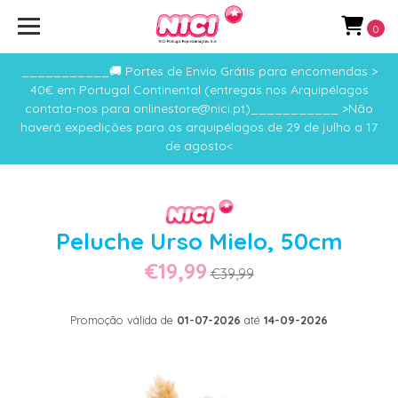
0
___________🚚 Portes de Envio Grátis para encomendas >
40€ em Portugal Continental (entregas nos Arquipélagos
contata-nos para onlinestore@nici.pt)___________ >Não
haverá expedições para os arquipélagos de 29 de julho a 17
de agosto<
Peluche Urso Mielo, 50cm
€19,99
€39,99
Promoção válida de
01-07-2026
até
14-09-2026