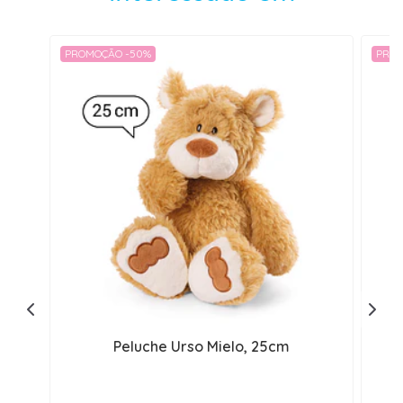
PROMOÇÃO -50%
PROM
Peluche Urso Mielo, 25cm