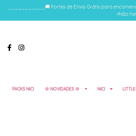
___________🚚 Portes de Envio Grátis para encomenda
>Não hav
PACKS NICI
💢 NOVIDADES 💢
NICI
LITTL