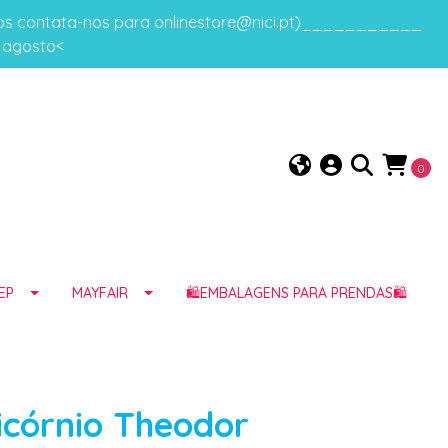
gos contata-nos para onlinestore@nici.pt)___________
e agosto<
0
EP
MAYFAIR
🛍️EMBALAGENS PARA PRENDAS🛍️
icórnio Theodor