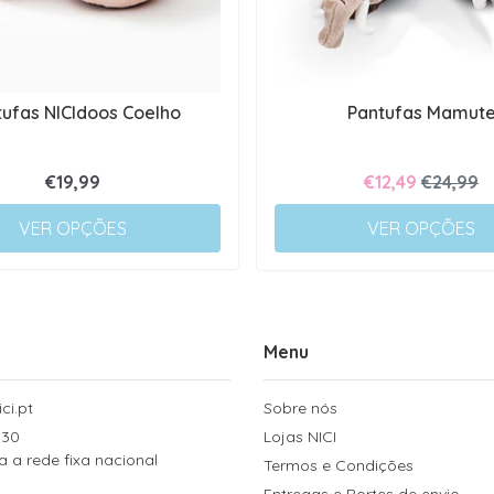
tufas NICIdoos Coelho
Pantufas Mamut
€19,99
€12,49
€24,99
VER OPÇÕES
VER OPÇÕES
Menu
ci.pt
Sobre nós
 30
Lojas NICI
a rede fixa nacional
Termos e Condições
Entregas e Portes de envio