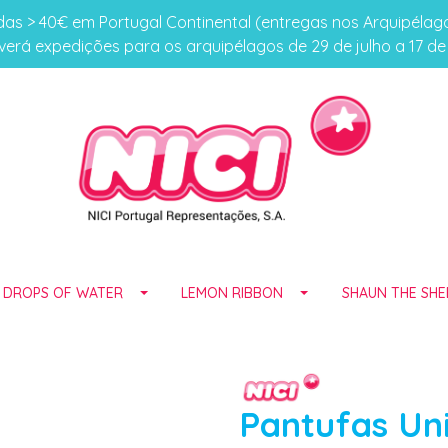
s > 40€ em Portugal Continental (entregas nos Arquipéla
erá expedições para os arquipélagos de 29 de julho a 17 d
E DROPS OF WATER
LEMON RIBBON
SHAUN THE SHE
Pantufas Un