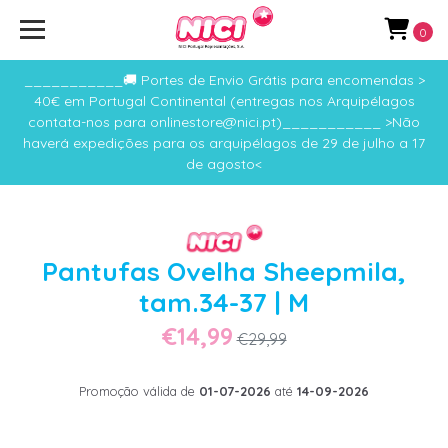
0
___________🚚 Portes de Envio Grátis para encomendas >
40€ em Portugal Continental (entregas nos Arquipélagos
contata-nos para onlinestore@nici.pt)___________ >Não
haverá expedições para os arquipélagos de 29 de julho a 17
de agosto<
Pantufas Ovelha Sheepmila,
tam.34-37 | M
€14,99
€29,99
Promoção válida de
01-07-2026
até
14-09-2026