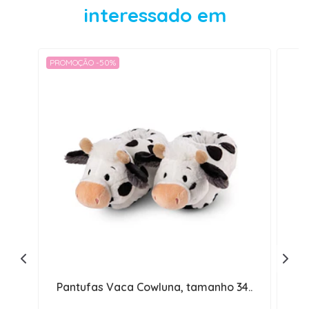
interessado em
PROMOÇÃO -50%
Pantufas Vaca Cowluna, tamanho 34..
P