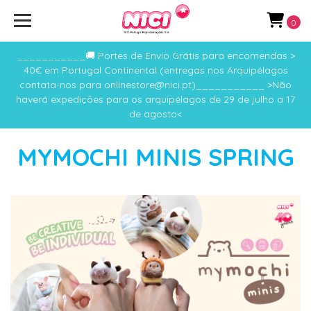
0
___________🚚 Portes de Envio Grátis para encomendas >
40€ em Portugal Continental (entregas nos Arquipélagos
contata-nos para onlinestore@nici.pt)___________ >Não
haverá expedições para os arquipélagos de 29 de julho a 17
de agosto<
MYMOCHI MINIS SPRING