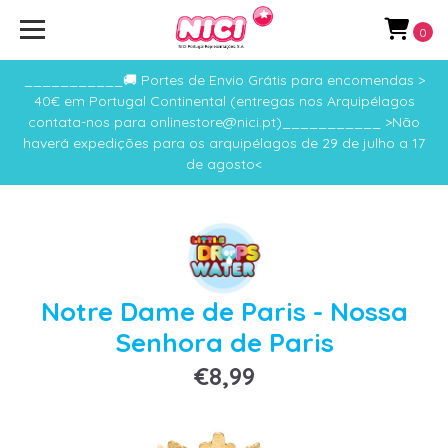
0
___________🚚 Portes de Envio Grátis para encomendas >
40€ em Portugal Continental (entregas nos Arquipélagos
contata-nos para onlinestore@nici.pt)___________ >Não
haverá expedições para os arquipélagos de 29 de julho a 17
de agosto<
Notre Dame de Paris - Nossa
Senhora de Paris
€8,99