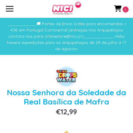
0
___________🚚 Portes de Envio Grátis para encomendas >
40€ em Portugal Continental (entregas nos Arquipélagos
contata-nos para onlinestore@nici.pt)___________ >Não
haverá expedições para os arquipélagos de 29 de julho a 17
de agosto<
Nossa Senhora da Soledade da
Real Basílica de Mafra
€12,99