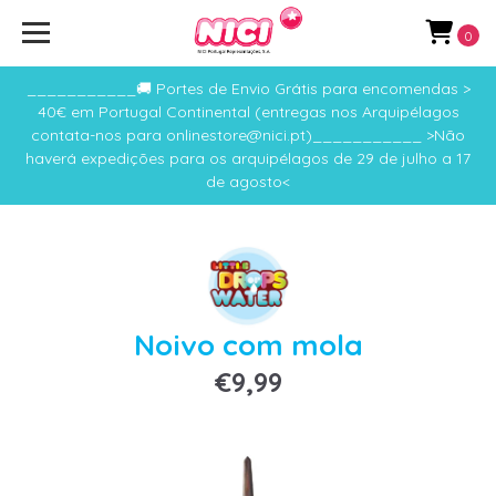
0
___________🚚 Portes de Envio Grátis para encomendas >
40€ em Portugal Continental (entregas nos Arquipélagos
contata-nos para onlinestore@nici.pt)___________ >Não
haverá expedições para os arquipélagos de 29 de julho a 17
de agosto<
Noivo com mola
€9,99