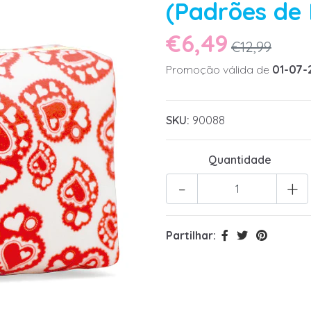
(Padrões de 
€6,49
€12,99
Promoção válida de
01-07-
SKU:
90088
Quantidade
-
+
Partilhar: