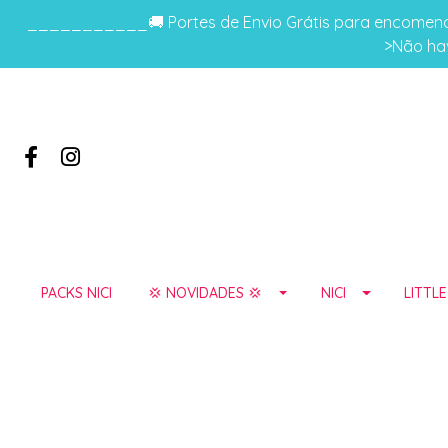
___________🚚 Portes de Envio Grátis para encomenda
>Não hav
PACKS NICI
💢 NOVIDADES 💢
NICI
LITTL