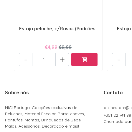
Estojo peluche, c/Rosas (Padrões..
Estojo
€4,99
€9,99
-
+
-
Sobre nós
Contato
NICI Portugal Coleções exclusivas de
onlinestore@ni
Peluches, Material Escolar, Porta-chaves,
+351 22 741 88
Pantufas, Mantas, Brinquedos de Bebé,
Chamada para 
Malas, Acessórios, Decoração e mais!