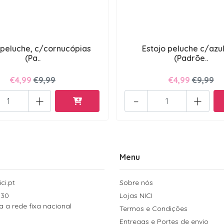
 peluche, c/cornucópias
Estojo peluche c/azu
(Pa..
(Padrõe..
€4,99
€9,99
€4,99
€9,99
+
-
+
Menu
ci.pt
Sobre nós
 30
Lojas NICI
a rede fixa nacional
Termos e Condições
Entregas e Portes de envio