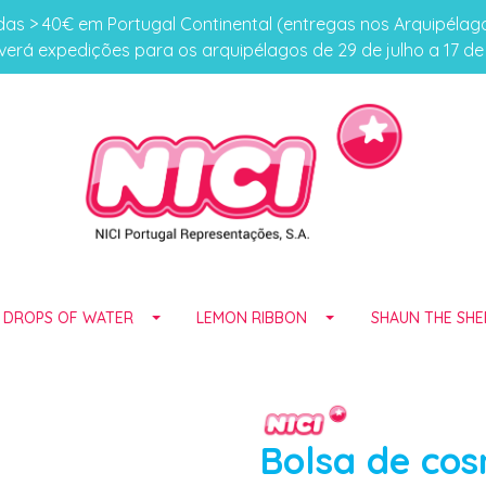
s > 40€ em Portugal Continental (entregas nos Arquipéla
erá expedições para os arquipélagos de 29 de julho a 17 d
E DROPS OF WATER
LEMON RIBBON
SHAUN THE SHE
Bolsa de cos