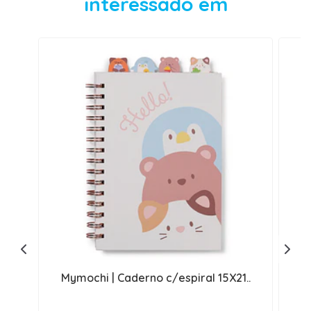
interessado em
Mymochi | Caderno c/espiral 15X21..
M