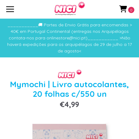
0
___________🚚 Portes de Envio Grátis para encomendas >
40€ em Portugal Continental (entregas nos Arquipélagos
contata-nos para onlinestore@nici.pt)___________ >Não
haverá expedições para os arquipélagos de 29 de julho a 17
de agosto<
Mymochi | Livro autocolantes,
20 folhas c/550 un
€4,99