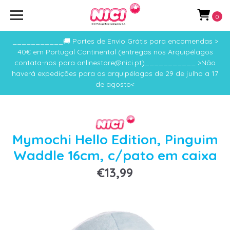
0
___________🚚 Portes de Envio Grátis para encomendas >
40€ em Portugal Continental (entregas nos Arquipélagos
contata-nos para onlinestore@nici.pt)___________ >Não
haverá expedições para os arquipélagos de 29 de julho a 17
de agosto<
Mymochi Hello Edition, Pinguim
Waddle 16cm, c/pato em caixa
€13,99