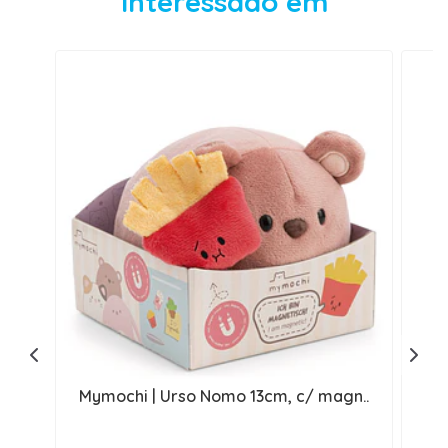
interessado em
Mymochi | Urso Nomo 13cm, c/ magn..
M