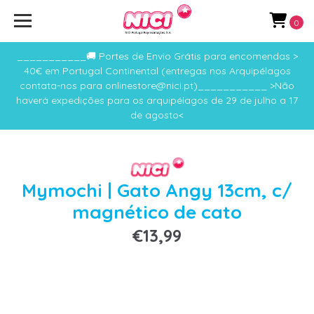
0
___________🚚 Portes de Envio Grátis para encomendas >
40€ em Portugal Continental (entregas nos Arquipélagos
contata-nos para onlinestore@nici.pt)___________ >Não
haverá expedições para os arquipélagos de 29 de julho a 17
de agosto<
Mymochi | Gato Angy 13cm, c/
magnético de cato
€13,99